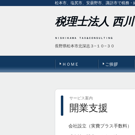
松本市、塩尻市、安曇野市、諏訪市で税務・
税理士法人 西
ＮＩＳＨＩＫＡＷＡ ＴＡＸ＆ＣＯＮ
ＳＵＬＴＩＮＧ
長野県松本市北深志３−１０−３０
ＨＯＭＥ
ご挨拶
サービス案内
開業支援
会社設立（実費プラス手数料）