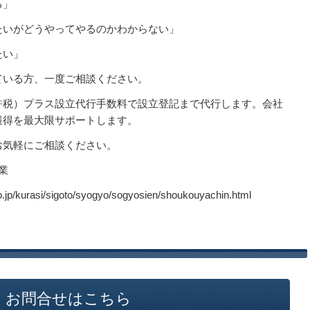
る」
たいがどうやってやるのかわからない」
たい」
ている方、一度ご相談ください。
許税）プラス設立代行手数料で設立登記まで代行します。会社
獲得を最大限サポートします。
お気軽にご相談ください。
業
.jp/kurasi/sigoto/syogyo/sogyosien/shoukouyachin.html
お問合せはこちら